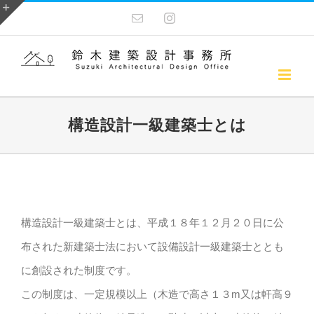
Skip
電
Instagram
子
to
Toggle
メ
ー
content
Sliding
ル
Bar
Area
構造設計一級建築士とは
構造設計一級建築士とは、平成１８年１２月２０日に公
布された新建築士法において設備設計一級建築士ととも
に創設された制度です。
この制度は、一定規模以上（木造で高さ１３m又は軒高９