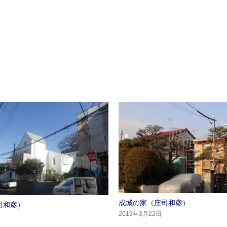
成城の家（庄司和彦）
司和彦）
2019年3月22日