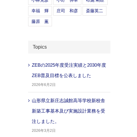
小林克彦
小野 伸幸
布施 剛臣
幸福 輝
庄司 和彦
斎藤英二
藤原 薫
Topics
ZEBの2025年度受注実績と2030年度
ZEB普及目標を公表しました
2026年6月2日
山形県立新庄志誠館高等学校新校舎
新築工事基本及び実施設計業務を受
注しました。
2026年3月2日