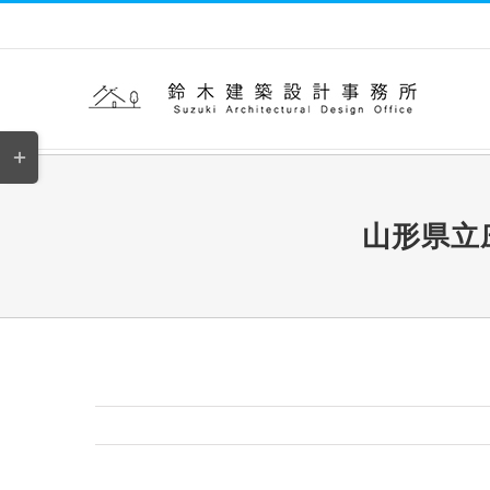
Skip
to
content
Toggle
Sliding
Bar
山形県立
Area