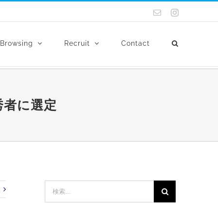
電
Instagram
子
メ
ー
Browsing
Recruit
Contact
ル
秀者に選定
検
索