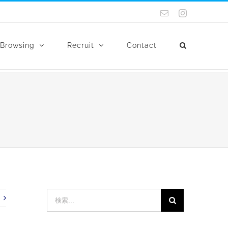
電
Instagram
子
メ
ー
Browsing
Recruit
Contact
ル
検
索