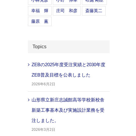
小林克彦
小野 伸幸
布施 剛臣
幸福 輝
庄司 和彦
斎藤英二
藤原 薫
Topics
ZEBの2025年度受注実績と2030年度
ZEB普及目標を公表しました
2026年6月2日
山形県立新庄志誠館高等学校新校舎
新築工事基本及び実施設計業務を受
注しました。
2026年3月2日