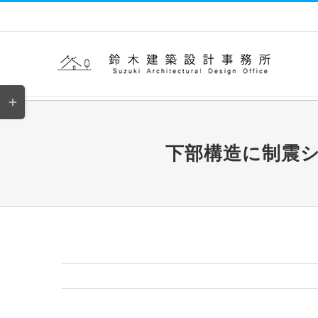
Skip
to
content
Toggle
Sliding
Bar
下部構造に制震
Area