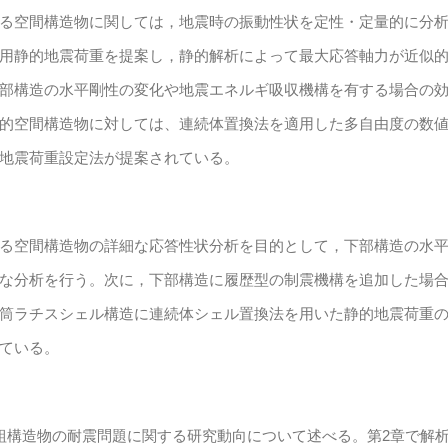
る空間構造物に関しては，地震時の振動性状を定性・定量的に分
用静的地震荷重を提案し，静的解析によって最大応答軸力が近似
部構造の水平剛性の変化や地震エネルギ吸収機構を有する場合の
的空間構造物に対しては、連続体置換法を適用した多自由度の数
地震荷重設定法が提案されている。
る空間構造物の詳細な応答性状分析を目的として，下部構造の水
な分析を行う。次に，下部構造に履歴型の制震機構を追加した場
筒ラチスシェル構造に連続体シェル置換法を用いた静的地震荷重
ている。
組構造物の耐震問題に関する研究動向について述べる。第2章で解