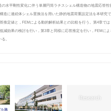
造の水平剛性変化に伴う単層円筒ラチスシェル構造物の地震応答性
構造に連続体シェル置換法を用いた静的地震荷重設定法を本研究
答推定値と，FEMによる動的解析結果との比較を行う。第4章では
低減効果の検討を行い，第3章と同様に応答推定を行い，FEMによ
いる。
デル施