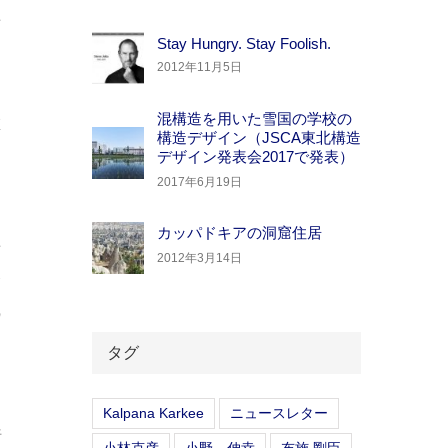
析
Stay Hungry. Stay Foolish.
的
2012年11月5日
効
混構造を用いた雪国の学校の
値
構造デザイン（JSCA東北構造
デザイン発表会2017で発表）
2017年6月19日
カッパドキアの洞窟住居
平
2012年3月14日
合
の
タグ
Kalpana Karkee
ニュースレター
析