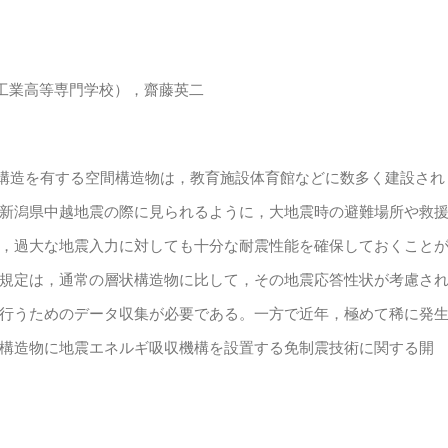
子工業高等専門学校），齋藤英二
構造を有する空間構造物は，教育施設体育館などに数多く建設され
新潟県中越地震の際に見られるように，大地震時の避難場所や救
，過大な地震入力に対しても十分な耐震性能を確保しておくこと
規定は，通常の層状構造物に比して，その地震応答性状が考慮さ
行うためのデータ収集が必要である。一方で近年，極めて稀に発
構造物に地震エネルギ吸収機構を設置する免制震技術に関する開