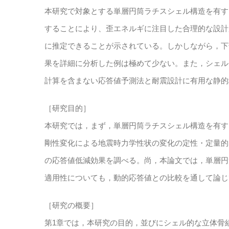
本研究で対象とする単層円筒ラチスシェル構造を有す
することにより、歪エネルギに注目した合理的な設計
に推定できることが示されている。しかしながら，下
果を詳細に分析した例は極めて少ない。また，シェル
計算を含まない応答値予測法と耐震設計に有用な静的
［研究目的］
本研究では，まず，単層円筒ラチスシェル構造を有す
剛性変化による地震時力学性状の変化の定性・定量的
の応答値低減効果を調べる。尚，本論文では，単層円
適用性についても，動的応答値との比較を通して論じ
［研究の概要］
第1章では，本研究の目的，並びにシェル的な立体骨