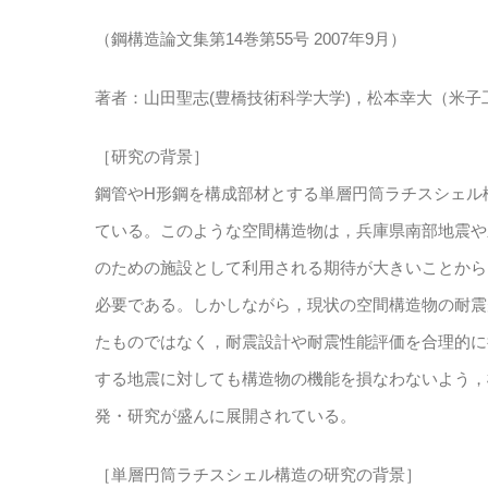
（鋼構造論文集第14巻第55号 2007年9月）
著者：山田聖志(豊橋技術科学大学)，松本幸大（米
［研究の背景］
鋼管やH形鋼を構成部材とする単層円筒ラチスシェル
ている。このような空間構造物は，兵庫県南部地震や
のための施設として利用される期待が大きいことから
必要である。しかしながら，現状の空間構造物の耐震
たものではなく，耐震設計や耐震性能評価を合理的に
する地震に対しても構造物の機能を損なわないよう，
発・研究が盛んに展開されている。
［単層円筒ラチスシェル構造の研究の背景］