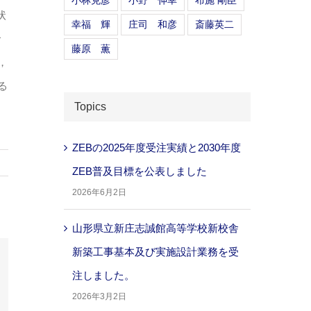
小林克彦
小野 伸幸
布施 剛臣
状
幸福 輝
庄司 和彦
斎藤英二
で
藤原 薫
，
る
Topics
ZEBの2025年度受注実績と2030年度
ZEB普及目標を公表しました
2026年6月2日
山形県立新庄志誠館高等学校新校舎
新築工事基本及び実施設計業務を受
注しました。
2026年3月2日