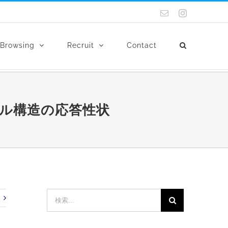
電
Instagram
子
メ
ー
Browsing
Recruit
Contact
ル
ル構造の応答性状
検
索